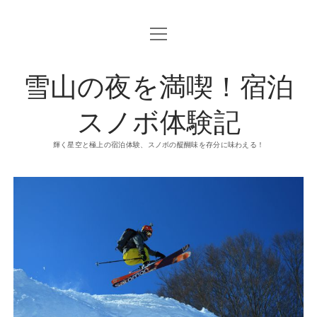
o
p
e
n
雪山の夜を満喫！宿泊
m
e
n
u
スノボ体験記
輝く星空と極上の宿泊体験、スノボの醍醐味を存分に味わえる！